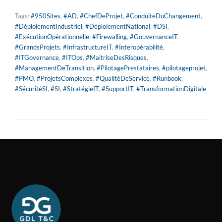
Tags:
#950Sites
,
#AD
,
#ChefDeProjet
,
#ConduiteDuChangement
,
#DéploiementIndustriel
,
#DéploiementNational
,
#DSI
,
#ExécutionOpérationnelle
,
#Firewalling
,
#GouvernanceIT
,
#GrandsProjets
,
#InfrastructureIT
,
#Interopérabilité
,
#ITGovernance
,
#ITOps
,
#MaitriseDesRisques
,
#ManagementDeTransition
,
#PilotagePrestataires
,
#pilotageprojet
,
#PMO
,
#ProjetsComplexes
,
#QualitéDeService
,
#Runbook
,
#SécuritéSI
,
#SI
,
#StratégieIT
,
#SupportIT
,
#TransformationDigitale