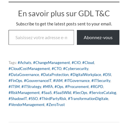
En savoir plus sur GDL T&C
Subscribe to get the latest posts sent to your email.
Abonnez-vous
Tags:
#Achats
,
#ChangeManagement
,
#CIO
,
#Cloud
,
#CloudCostManagement
,
#CTO
,
#Cybersecurity
,
#DataGovernance
,
#DataProtection
,
#DigitalWorkplace
,
#DSI
,
#FinOps
,
#GouvernanceIT
,
#IAM
,
#ITGovernance
,
#ITSecurity
,
#ITSM
,
#ITStrategy
,
#MFA
,
#Ops
,
#Procurement
,
#RGPD
,
#RiskManagement
,
#SaaS
,
#SaaSWild
,
#SecOps
,
#ServiceCatalog
,
#ShadowIT
,
#SSO
,
#ThirdPartyRisk
,
#TransformationDigitale
,
#VendorManagement
,
#ZeroTrust