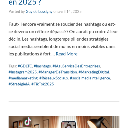
en 2025 ?
Posted by
Guy de Lussigny
on
avril 14, 2025
Faut-il encore vraiment se soucier des hashtags ou est-
ce devenu un réflexe dépassé ? On aurait pu croire à leur
déclin. Les hashtags, longtemps pilier des stratégies
social media, semblent de moins en moins visibles dans
les publications à fort …
Read More
Tags:
#GDLTC
,
#hashtags
,
#IAauServiceDesEntreprises
,
#Instagram2025
,
#ManagerDeTransition
,
#MarketingDigital
,
#mediamarketing
,
#RéseauxSociaux
,
#socialmediaintelligence
,
#StratégieIA
,
#TikTok2025