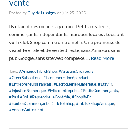
vente
Posted by
Guy de Lussigny
on
juin 25, 2025
Ils étaient des milliers à y croire. Petits créateurs,
commerçants indépendants, marques locales : tous ont
vu TikTok Shop comme un tremplin. Une promesse de
visibilité virale et de vente directe, sans Amazon, sans
pub Google, sans site web complexe. …
Read More
Tags:
#ArnaqueTikTokShop
,
#ArtisansCréateurs
,
#CréerSaBoutique
,
#EcommerceIndépendant
,
#EntrepreneursFrançais
,
#EscroquerieNumérique
,
#EtsyFr
,
#InjusticeNumérique
,
#MicroEntreprise
,
#PetitsCommerçants
,
#RasLeBol
,
#ReprendreLeContrôle
,
#ShopifyFr
,
#SoutienCommerçants
,
#TikTokShop
,
#TikTokShopArnaque
,
#VendreAutrement