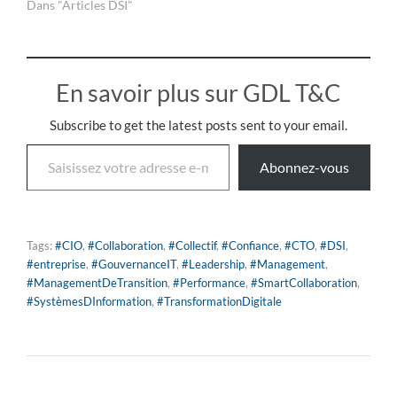
Dans "Articles DSI"
En savoir plus sur GDL T&C
Subscribe to get the latest posts sent to your email.
Abonnez-vous
Tags:
#CIO
,
#Collaboration
,
#Collectif
,
#Confiance
,
#CTO
,
#DSI
,
#entreprise
,
#GouvernanceIT
,
#Leadership
,
#Management
,
#ManagementDeTransition
,
#Performance
,
#SmartCollaboration
,
#SystèmesDInformation
,
#TransformationDigitale