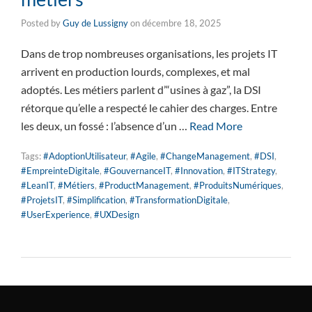
Posted by
Guy de Lussigny
on
décembre 18, 2025
Dans de trop nombreuses organisations, les projets IT
arrivent en production lourds, complexes, et mal
adoptés. Les métiers parlent d’“usines à gaz”, la DSI
rétorque qu’elle a respecté le cahier des charges. Entre
les deux, un fossé : l’absence d’un …
Read More
Tags:
#AdoptionUtilisateur
,
#Agile
,
#ChangeManagement
,
#DSI
,
#EmpreinteDigitale
,
#GouvernanceIT
,
#Innovation
,
#ITStrategy
,
#LeanIT
,
#Métiers
,
#ProductManagement
,
#ProduitsNumériques
,
#ProjetsIT
,
#Simplification
,
#TransformationDigitale
,
#UserExperience
,
#UXDesign