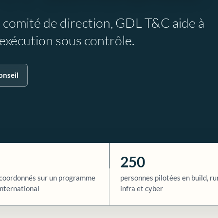
e comité de direction, GDL T&C aide à
l’exécution sous contrôle.
onseil
250
coordonnés sur un programme
personnes pilotées en build, ru
nternational
infra et cyber