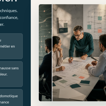
echniques.
 confiance,
er.
u
métier en
 hausse sans
leur.
u domotique
nance