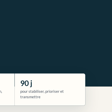
90 j
n,
pour stabiliser, prioriser et
transmettre