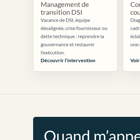
Management de
Con
transition DSI
co
Vacance de DSI, équipe
Diag
désalignée, crise fournisseur ou
cadr
dette technique : reprendre la
écla
gouvernance et restaurer
une 
l’exécution.
Découvrir l’intervention
Voir
Quand m’appe