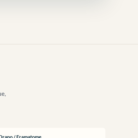
ue,
Orano / Framatome