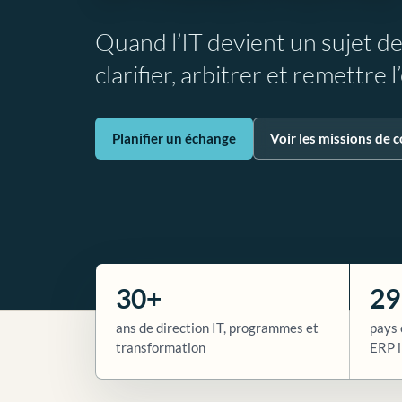
Quand l’IT devient un sujet d
clarifier, arbitrer et remettre 
Planifier un échange
Voir les missions de c
30+
29
ans de direction IT, programmes et
pays 
transformation
ERP i