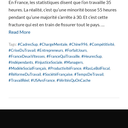
En France, les statistiques disent que l’on travaille 35
heures. La réalité, c’est qu’une minorité bosse 55 heures
pendant qu’une majorité s’arrête à 30. Et c’est cette
fracture qui est en train de fissurer tout le pays. …
Read More
Tags:
#CadresSup
,
#ChargeMentale
,
#Chine996
,
#Compétitivité
,
#CriseDuTravail
,
#Entrepreneurs
,
#ForfaitJours
,
#FranceDeuxVitesses
,
#FranceQuiTravaille
,
#HeuresSup
,
#Indépendants
,
#InjusticeSociale
,
#Managers
,
#ModèleSocialFrançais
,
#ProductivitéFrance
,
#RasLeBolFiscal
,
#RéformeDuTravail
,
#SociétéFrançaise
,
#TempsDeTravail
,
#TravailRéel
,
#USAvsFrance
,
#VéritésQuOnCache