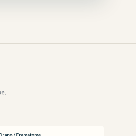
ue,
Orano / Framatome