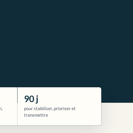
90 j
n,
pour stabiliser, prioriser et
transmettre