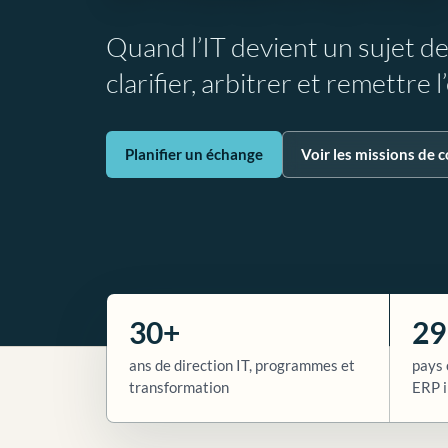
Quand l’IT devient un sujet d
clarifier, arbitrer et remettre 
Planifier un échange
Voir les missions de c
30+
29
ans de direction IT, programmes et
pays 
transformation
ERP i