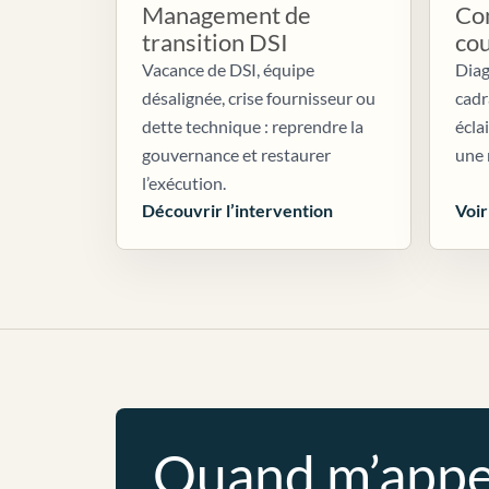
Management de
Con
transition DSI
co
Vacance de DSI, équipe
Diag
désalignée, crise fournisseur ou
cadr
dette technique : reprendre la
écla
gouvernance et restaurer
une 
l’exécution.
Découvrir l’intervention
Voir
Quand m’appe