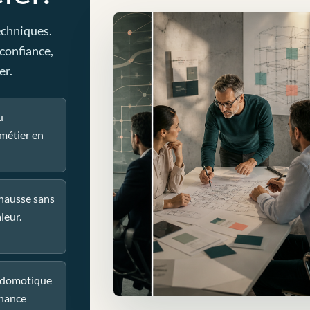
echniques.
 confiance,
er.
u
métier en
 hausse sans
leur.
u domotique
nance