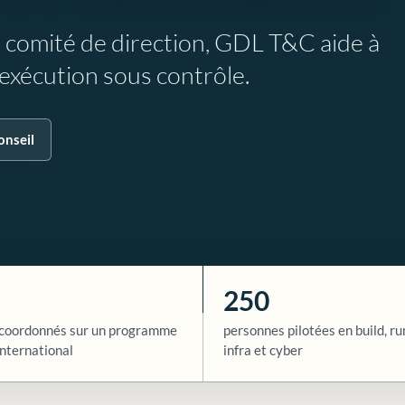
e comité de direction, GDL T&C aide à
l’exécution sous contrôle.
onseil
250
coordonnés sur un programme
personnes pilotées en build, ru
nternational
infra et cyber