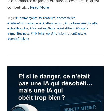
le e-commerce n’a jamais été aussi accessible… ni aussi
compétitif. …
Read More
Tags:
#Commerçants
,
#Créateurs
,
#ecommerce
,
#FutureOfCommerce
,
#IA
,
#Innovation
,
#IntelligenceArtificielle
,
#LiveShopping
,
#MarketingDigital
,
#RetailTech
,
#Shopify
,
#SmallBusiness
,
#TikTokShop
,
#TransformationDigitale
,
#venteEnLigne