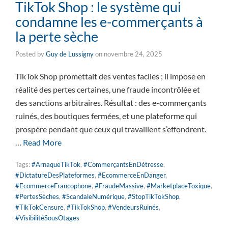
TikTok Shop : le système qui
condamne les e-commerçants à
la perte sèche
Posted by
Guy de Lussigny
on
novembre 24, 2025
TikTok Shop promettait des ventes faciles ; il impose en
réalité des pertes certaines, une fraude incontrôlée et
des sanctions arbitraires. Résultat : des e-commerçants
ruinés, des boutiques fermées, et une plateforme qui
prospère pendant que ceux qui travaillent s’effondrent.
…
Read More
Tags:
#ArnaqueTikTok
,
#CommerçantsEnDétresse
,
#DictatureDesPlateformes
,
#EcommerceEnDanger
,
#EcommerceFrancophone
,
#FraudeMassive
,
#MarketplaceToxique
,
#PertesSèches
,
#ScandaleNumérique
,
#StopTikTokShop
,
#TikTokCensure
,
#TikTokShop
,
#VendeursRuinés
,
#VisibilitéSousOtages