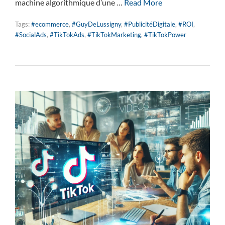
machine algorithmique d’une …
Read More
Tags:
#ecommerce
,
#GuyDeLussigny
,
#PublicitéDigitale
,
#ROI
,
#SocialAds
,
#TikTokAds
,
#TikTokMarketing
,
#TikTokPower