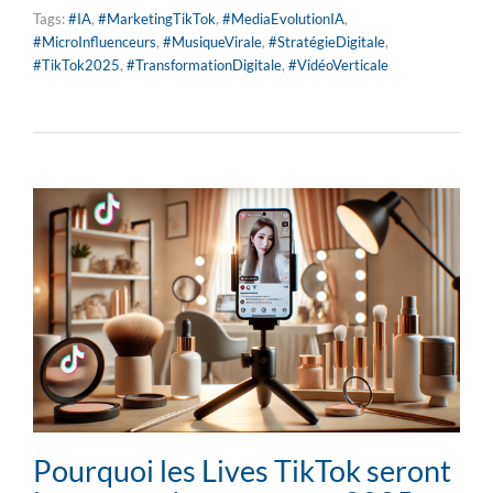
Tags:
#IA
,
#MarketingTikTok
,
#MediaEvolutionIA
,
#MicroInfluenceurs
,
#MusiqueVirale
,
#StratégieDigitale
,
#TikTok2025
,
#TransformationDigitale
,
#VidéoVerticale
Pourquoi les Lives TikTok seront