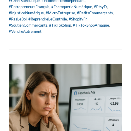
#CréerSaBoutique
,
#EcommerceIndépendant
,
#EntrepreneursFrançais
,
#EscroquerieNumérique
,
#EtsyFr
,
#InjusticeNumérique
,
#MicroEntreprise
,
#PetitsCommerçants
,
#RasLeBol
,
#ReprendreLeContrôle
,
#ShopifyFr
,
#SoutienCommerçants
,
#TikTokShop
,
#TikTokShopArnaque
,
#VendreAutrement