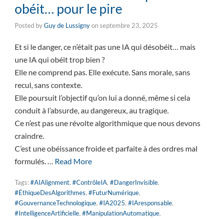
obéit… pour le pire
Posted by
Guy de Lussigny
on
septembre 23, 2025
Et si le danger, ce n’était pas une IA qui désobéit… mais
une IA qui obéit trop bien ?
Elle ne comprend pas. Elle exécute. Sans morale, sans
recul, sans contexte.
Elle poursuit l’objectif qu’on lui a donné, même si cela
conduit à l’absurde, au dangereux, au tragique.
Ce n’est pas une révolte algorithmique que nous devons
craindre.
C’est une obéissance froide et parfaite à des ordres mal
formulés. …
Read More
Tags:
#AIAlignment
,
#ContrôleIA
,
#DangerInvisible
,
#ÉthiqueDesAlgorithmes
,
#FuturNumérique
,
#GouvernanceTechnologique
,
#IA2025
,
#IAresponsable
,
#IntelligenceArtificielle
,
#ManipulationAutomatique
,