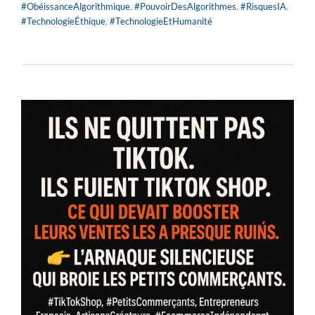
#ObéissanceAlgorithmique
,
#PouvoirDesAlgorithmes
,
#RisquesIA
,
#TechnologieÉthique
,
#TechnologieEtHumanité