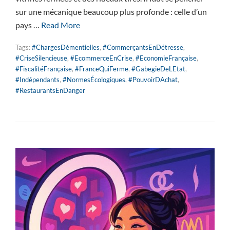
sur une mécanique beaucoup plus profonde : celle d’un
pays …
Read More
Tags:
#ChargesDémentielles
,
#CommerçantsEnDétresse
,
#CriseSilencieuse
,
#EcommerceEnCrise
,
#EconomieFrançaise
,
#FiscalitéFrançaise
,
#FranceQuiFerme
,
#GabegieDeLEtat
,
#Indépendants
,
#NormesÉcologiques
,
#PouvoirDAchat
,
#RestaurantsEnDanger