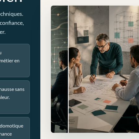
echniques.
 confiance,
er.
u
métier en
 hausse sans
leur.
u domotique
nance