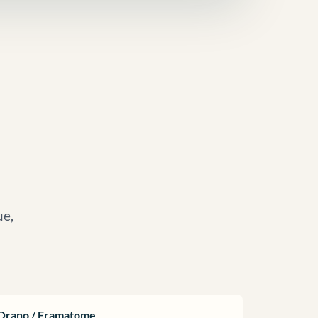
ue,
Orano / Framatome