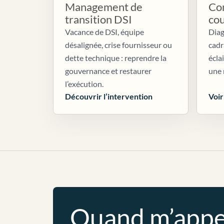
Management de
Con
transition DSI
co
Vacance de DSI, équipe
Diag
désalignée, crise fournisseur ou
cadr
dette technique : reprendre la
écla
gouvernance et restaurer
une 
l’exécution.
Découvrir l’intervention
Voir
Quand m’appe