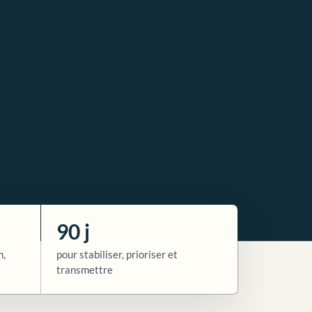
90 j
n,
pour stabiliser, prioriser et
transmettre