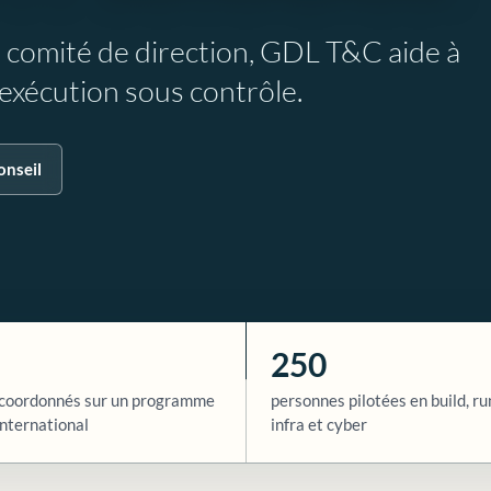
e comité de direction, GDL T&C aide à
l’exécution sous contrôle.
onseil
250
coordonnés sur un programme
personnes pilotées en build, ru
nternational
infra et cyber