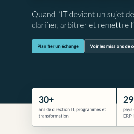
Quand l’IT devient un sujet d
clarifier, arbitrer et remettre 
Planifier un échange
Voir les missions de c
30+
29
ans de direction IT, programmes et
pays 
transformation
ERP i