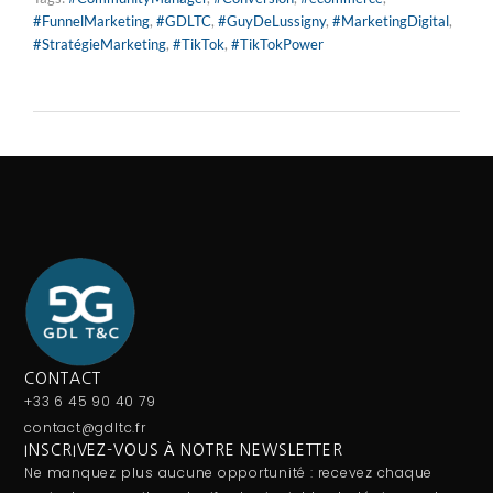
#FunnelMarketing
,
#GDLTC
,
#GuyDeLussigny
,
#MarketingDigital
,
#StratégieMarketing
,
#TikTok
,
#TikTokPower
CONTACT
+33 6 45 90 40 79
contact@gdltc.fr
INSCRIVEZ-VOUS À NOTRE NEWSLETTER
Ne manquez plus aucune opportunité : recevez chaque