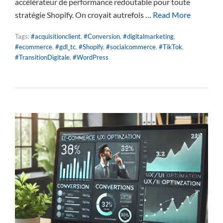
accélérateur de performance redoutable pour toute
stratégie Shopify. On croyait autrefois …
Read More
Tags:
#acquisitionclient
,
#Conversion
,
#digitalmarketing
,
#ecommerce
,
#gdl_tc
,
#Shopify
,
#socialcommerce
,
#TikTok
,
#TransitionDigitale
,
#WordPress