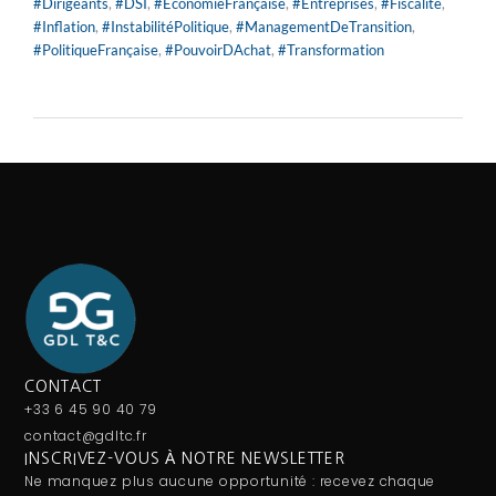
#Dirigeants
,
#DSI
,
#EconomieFrançaise
,
#Entreprises
,
#Fiscalité
,
#Inflation
,
#InstabilitéPolitique
,
#ManagementDeTransition
,
#PolitiqueFrançaise
,
#PouvoirDAchat
,
#Transformation
CONTACT
+33 6 45 90 40 79
contact@gdltc.fr
INSCRIVEZ-VOUS À NOTRE NEWSLETTER
Ne manquez plus aucune opportunité : recevez chaque