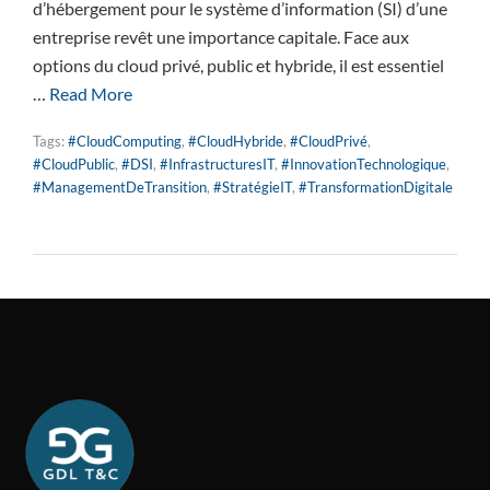
d’hébergement pour le système d’information (SI) d’une
entreprise revêt une importance capitale. Face aux
options du cloud privé, public et hybride, il est essentiel
…
Read More
Tags:
#CloudComputing
,
#CloudHybride
,
#CloudPrivé
,
#CloudPublic
,
#DSI
,
#InfrastructuresIT
,
#InnovationTechnologique
,
#ManagementDeTransition
,
#StratégieIT
,
#TransformationDigitale