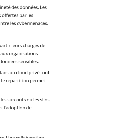
ineté des données. Les
offertes par les
ontre les cybermenaces.
artir leurs charges de
e aux organisations
 données sensibles.
dans un cloud privé tout
tte répartition permet
es surcoûts ou les silos
t l’adoption de
rs. Une collaboration