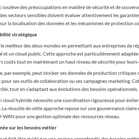
c soulève des préoccupations en matière de sécurité et de souvera
des secteurs sensibles doivent évaluer attentivement les garanties 
ur la localisation des données et les mécanismes de protection c
ibilité stratégique
le meilleur des deux mondes en permettant aux entreprises de rép
ivé et un cloud public. Cette approche est particulièrement adapté
rs coûts tout en maintenant un haut niveau de sécurité pour leurs
le, par exemple, peut stocker ses données de production critiques 
ic pour ses outils de collaboration ou ses campagnes marketing. Ce
ntrôle, tout en s’adaptant aux évolutions des besoins opérationnels.
 cloud hybride nécessite une coordination rigoureuse pour éviter l
 La réussite de cette approche repose sur une gouvernance claire e
-WAN pour une gestion optimale des ressources réseau.
gnée sur les besoins métier
loud doit être guidé par une analyse approfondie des besoins métie