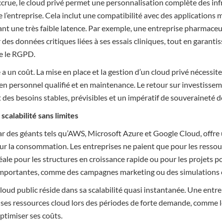
accrue, le cloud privé permet une personnalisation complète des in
 l’entreprise. Cela inclut une compatibilité avec des applications
t une très faible latence. Par exemple, une entreprise pharmaceut
des données critiques liées à ses essais cliniques, tout en garanti
ue le RGPD.
a un coût. La mise en place et la gestion d’un cloud privé nécessi
en personnel qualifié et en maintenance. Le retour sur investissem
 des besoins stables, prévisibles et un impératif de souveraineté 
t scalabilité sans limites
r des géants tels qu’AWS, Microsoft Azure et Google Cloud, offre u
r la consommation. Les entreprises ne paient que pour les ressourc
déale pour les structures en croissance rapide ou pour les projets 
importantes, comme des campagnes marketing ou des simulations
cloud public réside dans sa scalabilité quasi instantanée. Une ent
es ressources cloud lors des périodes de forte demande, comme le 
optimiser ses coûts.