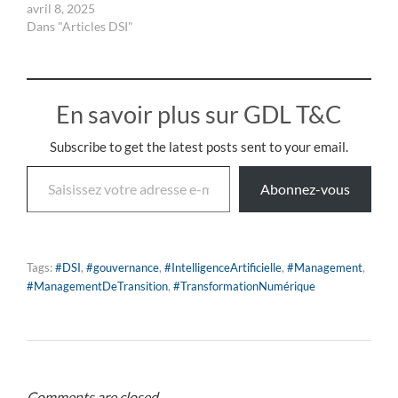
avril 8, 2025
Dans "Articles DSI"
En savoir plus sur GDL T&C
Subscribe to get the latest posts sent to your email.
Abonnez-vous
Tags:
#DSI
,
#gouvernance
,
#IntelligenceArtificielle
,
#Management
,
#ManagementDeTransition
,
#TransformationNumérique
Comments are closed.