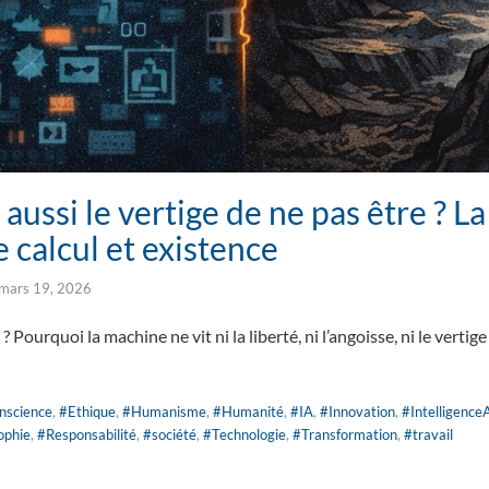
e aussi le vertige de ne pas être ? L
e calcul et existence
mars 19, 2026
? Pourquoi la machine ne vit ni la liberté, ni l’angoisse, ni le verti
nscience
,
#Ethique
,
#Humanisme
,
#Humanité
,
#IA
,
#Innovation
,
#IntelligenceAr
ophie
,
#Responsabilité
,
#société
,
#Technologie
,
#Transformation
,
#travail