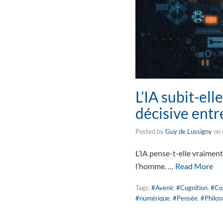
L’IA subit-ell
décisive entr
Posted by
Guy de Lussigny
on
L’IA pense-t-elle vraiment 
l’homme. …
Read More
Tags:
#Avenir
,
#Cognition
,
#Co
#numérique
,
#Pensée
,
#Philos