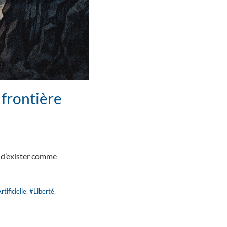
a frontière
ge d’exister comme
tificielle
,
#Liberté
,