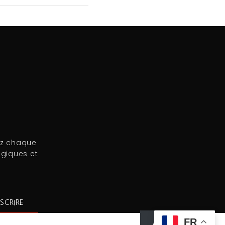
ez chaque
égiques et
SCRIRE
FR
Abonnez-vous