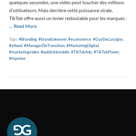
quelques secondes, une vidéo peut toucher des millions
d’utilisateurs. Mais derrière cette puissance virale,
TikTok offre aussi un levier redoutable pour les marques :
…
Read More
Tags:
#Branding
,
#brandtakeover
,
#ecommerce
,
#GuyDeLussigny
,
#infeed
,
#ManagerDeTransition
,
#MarketingDigital
,
#marketingvideo
,
#publicitémobile
,
#TikTokAds
,
#TikTokPower
,
#topview