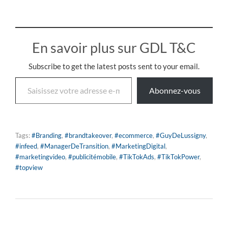
En savoir plus sur GDL T&C
Subscribe to get the latest posts sent to your email.
Abonnez-vous
Tags:
#Branding
,
#brandtakeover
,
#ecommerce
,
#GuyDeLussigny
,
#infeed
,
#ManagerDeTransition
,
#MarketingDigital
,
#marketingvideo
,
#publicitémobile
,
#TikTokAds
,
#TikTokPower
,
#topview