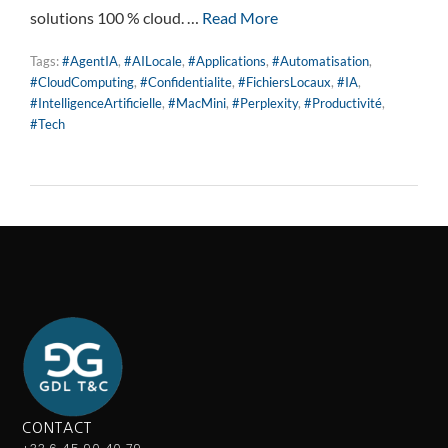
solutions 100 % cloud. …
Read More
Tags:
#AgentIA
,
#AILocale
,
#Applications
,
#Automatisation
,
#CloudComputing
,
#Confidentialite
,
#FichiersLocaux
,
#IA
,
#IntelligenceArtificielle
,
#MacMini
,
#Perplexity
,
#Productivité
,
#Tech
CONTACT