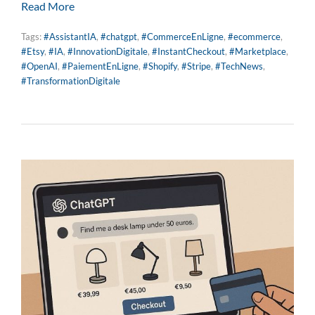
Read More
Tags:
#AssistantIA
,
#chatgpt
,
#CommerceEnLigne
,
#ecommerce
,
#Etsy
,
#IA
,
#InnovationDigitale
,
#InstantCheckout
,
#Marketplace
,
#OpenAI
,
#PaiementEnLigne
,
#Shopify
,
#Stripe
,
#TechNews
,
#TransformationDigitale