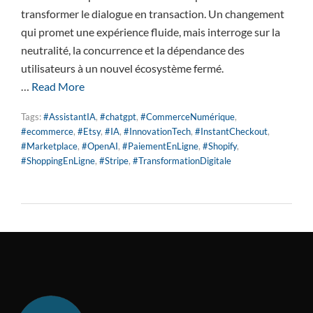
transformer le dialogue en transaction. Un changement
qui promet une expérience fluide, mais interroge sur la
neutralité, la concurrence et la dépendance des
utilisateurs à un nouvel écosystème fermé.
…
Read More
Tags:
#AssistantIA
,
#chatgpt
,
#CommerceNumérique
,
#ecommerce
,
#Etsy
,
#IA
,
#InnovationTech
,
#InstantCheckout
,
#Marketplace
,
#OpenAI
,
#PaiementEnLigne
,
#Shopify
,
#ShoppingEnLigne
,
#Stripe
,
#TransformationDigitale