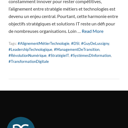
constamment innover pour rester compétitives,
l’alignement entre stratégie métiers et technologies est
devenu un enjeu central. Pourtant, cette harmonie entre
objectifs stratégiques et solutions IT reste un défi pour
de nombreuses organisations. Loin …
Read More
Tags:
#AlignementMétierTechnologie
,
#DSI
,
#GuyDeLussigny
,
#LeadershipTechnologique
,
#ManagementDeTransition
,
#RévolutionNumérique
,
#StratégieIT
,
#SystèmesDInformation
,
#TransformationDigitale