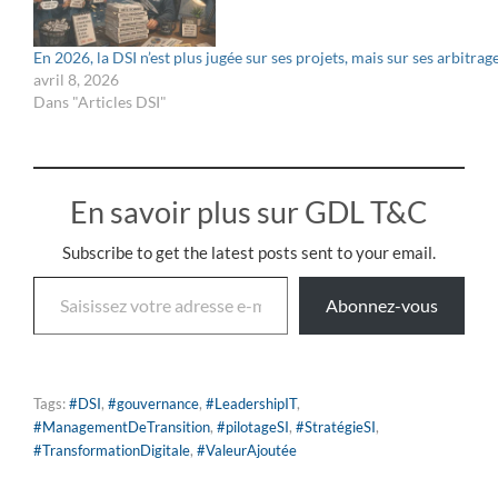
En 2026, la DSI n’est plus jugée sur ses projets, mais sur ses arbitrag
avril 8, 2026
Dans "Articles DSI"
En savoir plus sur GDL T&C
Subscribe to get the latest posts sent to your email.
Abonnez-vous
Tags:
#DSI
,
#gouvernance
,
#LeadershipIT
,
#ManagementDeTransition
,
#pilotageSI
,
#StratégieSI
,
#TransformationDigitale
,
#ValeurAjoutée