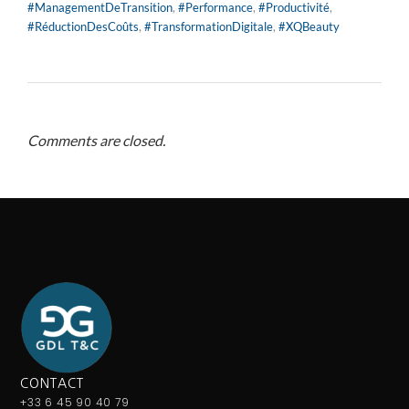
#ManagementDeTransition
,
#Performance
,
#Productivité
,
#RéductionDesCoûts
,
#TransformationDigitale
,
#XQBeauty
Comments are closed.
CONTACT
+33 6 45 90 40 79