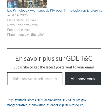
Les Principaux Avantages de l’IA pour l’Innovation en Entreprise
avril 14, 2025
Dans "Articles livre
Révolutionnez Votre
Entreprise avec
l’Intelligence Artificielle"
En savoir plus sur GDL T&C
Subscribe to get the latest posts sent to your email.
Abonnez-vous
Tags:
#AIforBusiness
,
#DSIdetransition
,
#GuyDeLussigny
,
#IAgénérative
,
#Innovation
,
#Leadership
,
#LivresÀLire
,