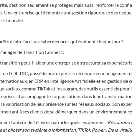
rité, c’est non seulement se protéger, mais aussi renforcer la confia
es. Une entreprise qui démontre une gestion rigoureuse des risque
r le marché.
prête à faire face aux cybermenaces qui évoluent chaque jour ?
Manager de Transition Connect :
nsition peut-il aider une entreprise à structurer sa cybersécurit
nt de GDL T&C, possède une expertise reconnue en management de 
rnationaux, en ERP, en Intelligence Artificielle et en gestion de cr
aux sociaux comme TikTok et Instagram, des outils essentiels pour
reprises. Il accompagne les organisations dans leur transformation 
la valorisation de leur présence sur les réseaux sociaux. Son expe
ermettant à ses clients de se démarquer dans un environnement co
ent l’auteur de 16 livres parmi lesquels les derniers :
Révolution 
 et piloter son système d’information
,
TikTok Power : De la viralité