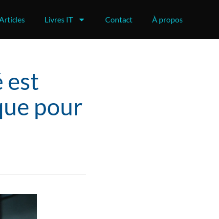
Articles
Livres IT
Contact
À propos
 est
que pour
s