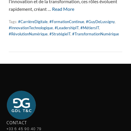
l’innovation et de la transformation, ces rôles évoluent
rapidement, créant …
Read More
Tags:
#CarrièreDigitale
,
#FormationContinue
,
#GuyDeLussigny
,
#InnovationTechnologique
,
#LeadershipIT
,
#MétiersIT
,
#RévolutionNumérique
,
#StratégieIT
,
#TransformationNumérique
CONTACT
+33 6 45 90 40 79