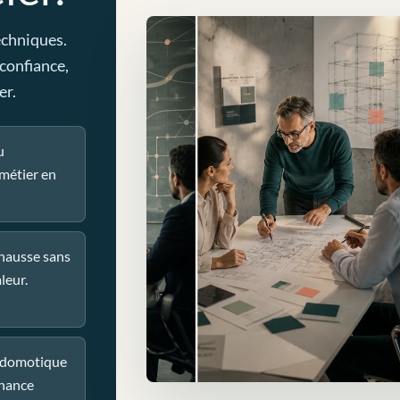
echniques.
 confiance,
er.
u
métier en
 hausse sans
leur.
u domotique
nance