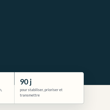
90 j
n,
pour stabiliser, prioriser et
transmettre