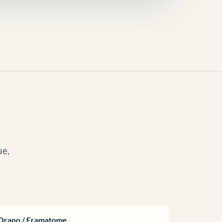
ue,
Orano / Framatome