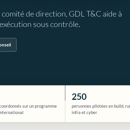
e comité de direction, GDL T&C aide à
l’exécution sous contrôle.
onseil
250
coordonnés sur un programme
personnes pilotées en build, ru
nternational
infra et cyber