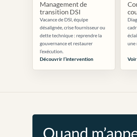
Management de
Con
transition DSI
co
Vacance de DSI, équipe
Diag
désalignée, crise fournisseur ou
cadr
dette technique : reprendre la
écla
gouvernance et restaurer
une 
l’exécution.
Découvrir l’intervention
Voir
Quand m’appe