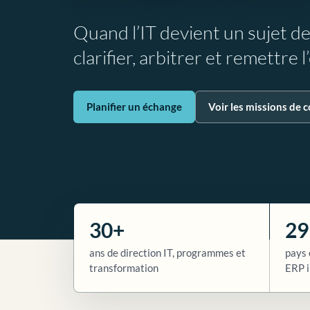
Quand l’IT devient un sujet d
clarifier, arbitrer et remettre 
Planifier un échange
Voir les missions de c
30+
29
ans de direction IT, programmes et
pays 
transformation
ERP i