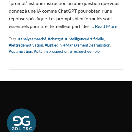
“prompt” est une instruction ou une question que vous
donnez à une IA comme ChatGPT pour obtenir une
réponse spécifique. Les prompts bien formulés sont
essentiels pour tirer le meilleur parti des …
Read More
Tags:
#analysemarché
,
#chatgpt
,
#IntelligenceArtificielle
,
#lettredemotivation
,
#LinkedIn
,
#ManagementDeTransition
,
#optimisation
,
#pitch
,
#prospection
,
#rechercheemploi