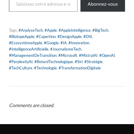
Abonnez-vous
Tags:
#AnalyseTech
,
#Apple
,
#AppleIntelligence
,
#BigTech
,
#BiotopeApple
,
#Cupertino
,
#DesignApple
,
#DSI
,
#EcosystèmeApple
,
#Google
,
#IA
,
#Innovation
,
#IntelligenceArtificielle
,
#JournalismeTech
,
#ManagementDeTransition
,
#Microsoft
,
#MistralAI
,
#OpenAI
,
#PerplexityAI
,
#RetardTechnologique
,
#Siri
,
#Stratégie
,
#TechCulture
,
#Technologie
,
#TransformationDigitale
Comments are closed.