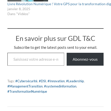
Révolution Numérique,
Livre Révolution Numérique ! Votre GPS pour la transformation dig
maîtrisez les clés de la
janvier 8, 2025
cybersécurité et prenez
Dans "Vidéos"
une longueur…
En savoir plus sur GDL T&C
Subscribe to get the latest posts sent to your email.
Abonnez-vous
Tags:
#Cybersécurité
,
#DSI
,
#Innovation
,
#Leadership
,
#ManagementTransition
,
#systemedinformation
,
#TransformationNumérique