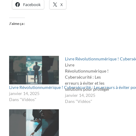
Facebook
X
J’aime ça :
Livre Révolutionnumérique ! Cybersécu
Livre
Révolutionnumérique !
Cybersécurité : Les
erreurs à éviter et les
Livre Révolutionnumérique ! Cybersécurité : Les erreurs à éviter po
solutions pour protéger
janvier 14, 2025
votre entreprise !Une
janvier 14, 2025
Dans "Vidéos"
cyberattaque peut frapper
Dans "Vidéos"
à tout moment. Découvrez
comment une DSI bien
préparée peut
transformer un défi en
opportunité. Avec le livre