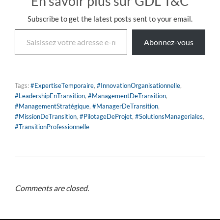
En savoir plus sur GDL T&C
Subscribe to get the latest posts sent to your email.
Abonnez-vous
Tags:
#ExpertiseTemporaire
,
#InnovationOrganisationnelle
,
#LeadershipEnTransition
,
#ManagementDeTransition
,
#ManagementStratégique
,
#ManagerDeTransition
,
#MissionDeTransition
,
#PilotageDeProjet
,
#SolutionsManageriales
,
#TransitionProfessionnelle
Comments are closed.