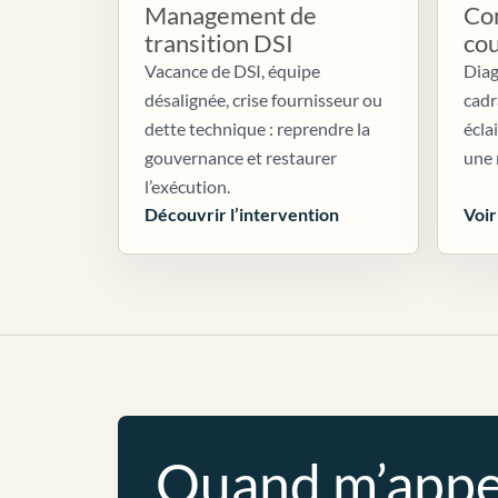
Management de
Con
transition DSI
co
Vacance de DSI, équipe
Diag
désalignée, crise fournisseur ou
cadr
dette technique : reprendre la
écla
gouvernance et restaurer
une 
l’exécution.
Découvrir l’intervention
Voir
Quand m’appe