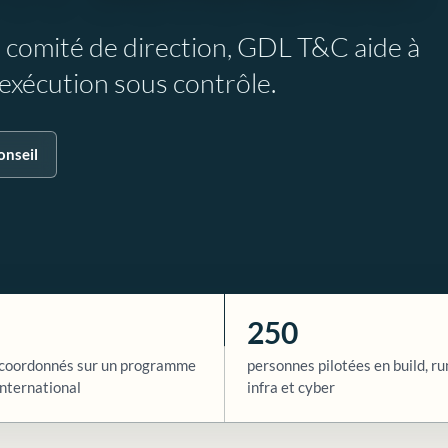
e comité de direction, GDL T&C aide à
l’exécution sous contrôle.
onseil
250
coordonnés sur un programme
personnes pilotées en build, ru
nternational
infra et cyber