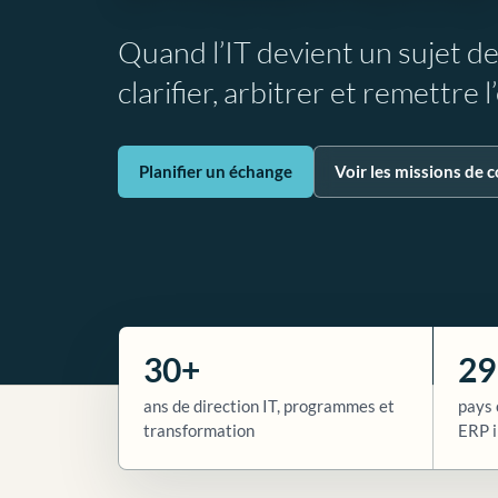
Quand l’IT devient un sujet d
clarifier, arbitrer et remettre 
Planifier un échange
Voir les missions de c
30+
29
ans de direction IT, programmes et
pays 
transformation
ERP i