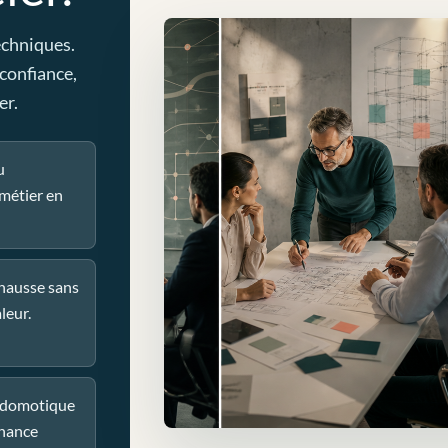
echniques.
 confiance,
er.
u
métier en
 hausse sans
leur.
u domotique
nance