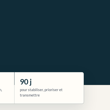
90 j
n,
pour stabiliser, prioriser et
transmettre