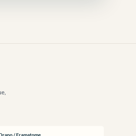
ue,
Orano / Framatome