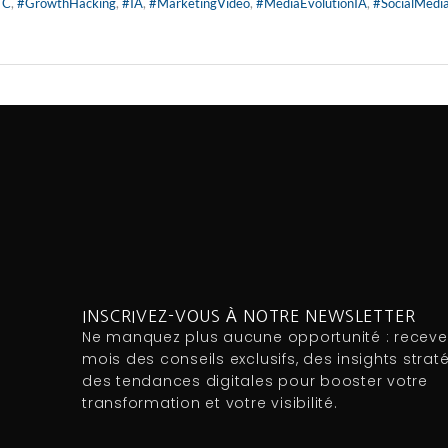
TC
,
#GrowthHacking
,
#IA
,
#MarketingVidéo
,
#MediaEvolutionIA
,
#SocialMedi
INSCRIVEZ-VOUS À NOTRE NEWSLETTER
Ne manquez plus aucune opportunité : recev
mois des conseils exclusifs, des insights strat
des tendances digitales pour booster votre
transformation et votre visibilité.