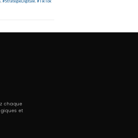
a
,
#StratégieDigitale
,
#TikTok
ez chaque
égiques et