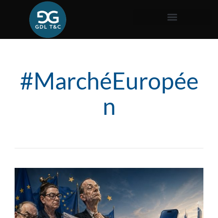
#MarchéEuropée
n