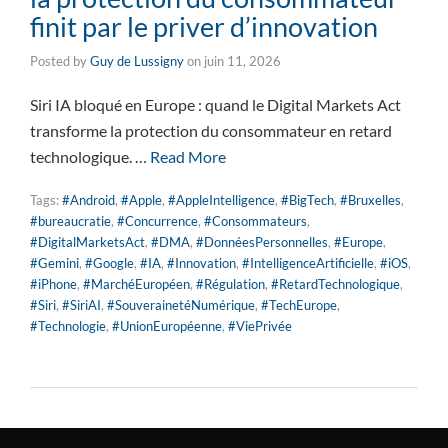
finit par le priver d’innovation
Posted by
Guy de Lussigny
on
juin 11, 2026
Siri IA bloqué en Europe : quand le Digital Markets Act
transforme la protection du consommateur en retard
technologique. …
Read More
Tags:
#Android
,
#Apple
,
#AppleIntelligence
,
#BigTech
,
#Bruxelles
,
#bureaucratie
,
#Concurrence
,
#Consommateurs
,
#DigitalMarketsAct
,
#DMA
,
#DonnéesPersonnelles
,
#Europe
,
#Gemini
,
#Google
,
#IA
,
#Innovation
,
#IntelligenceArtificielle
,
#iOS
,
#iPhone
,
#MarchéEuropéen
,
#Régulation
,
#RetardTechnologique
,
#Siri
,
#SiriAI
,
#SouverainetéNumérique
,
#TechEurope
,
#Technologie
,
#UnionEuropéenne
,
#ViePrivée