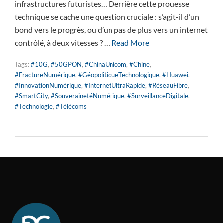
infrastructures futuristes… Derrière cette prouesse
technique se cache une question cruciale : s’agit-il d’un
bond vers le progrès, ou d’un pas de plus vers un internet
contrôlé, à deux vitesses ? …
Read More
Tags:
#10G
,
#50GPON
,
#ChinaUnicom
,
#Chine
,
#FractureNumérique
,
#GéopolitiqueTechnologique
,
#Huawei
,
#InnovationNumérique
,
#InternetUltraRapide
,
#RéseauFibre
,
#SmartCity
,
#SouverainetéNumérique
,
#SurveillanceDigitale
,
#Technologie
,
#Télécoms