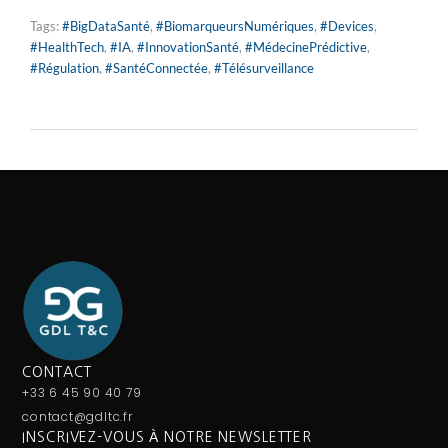
Tags:
#BigDataSanté
,
#BiomarqueursNumériques
,
#Devices
,
#HealthTech
,
#IA
,
#InnovationSanté
,
#MédecinePrédictive
,
#Régulation
,
#SantéConnectée
,
#Télésurveillance
CONTACT
+33 6 45 90 40 79
contact@gdltc.fr
INSCRIVEZ-VOUS À NOTRE NEWSLETTER