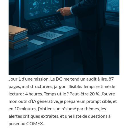
Jour 1 d’une mission. Le DG me tend un audit à lire. 87
pages, mal structurées, jargon illisible. Temps estimé de
lecture : 4 heures. Temps utile ? Peut-être 20 %. J’ouvre
mon outil d’IA générative, je prépare un prompt ciblé, et
en 10 minutes, j’obtiens un résumé par thèmes, les
alertes critiques extraites, et une liste de questions à
poser au COMEX.