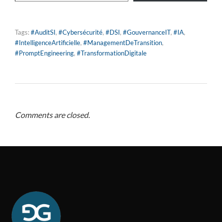
Tags:
#AuditSI
,
#Cybersécurité
,
#DSI
,
#GouvernanceIT
,
#IA
,
#IntelligenceArtificielle
,
#ManagementDeTransition
,
#PromptEngineering
,
#TransformationDigitale
Comments are closed.