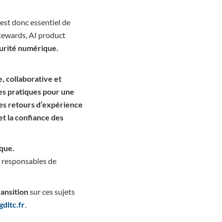
 est donc essentiel de
stewards, AI product
urité numérique.
, collaborative et
nes pratiques pour une
es retours d’expérience
et la confiance des
ique.
et responsables de
ansition
sur ces sujets
dltc.fr
.