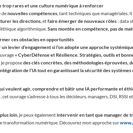
trop rares et une culture numérique à renforcer
e de
nouvelles compétences
, tant techniques que managériales. Il
turer les directions
, et
faire émerger de nouveaux rôles
: data 
’éthique algorithmique.
Sans montée en compétence, pas de mat
sformer ces obstacles en opportunités
r
un levier d’engagement si l’on adopte une approche systémique
uvrage
« CyberDéfense et Résilience. Stratégies, outils et bon
, je propose
des clés concrètes, des méthodologies éprouvées, d
’intégration de l’IA tout en garantissant la sécurité des systèmes 
qui veulent agir, comprendre et bâtir une IA performante et éth
r
, cet ouvrage s’adresse à tous les décideurs, managers, DSI, RSSI 
plus loin
, je peux également
intervenir en tant que manager de tr
t de transformation numérique. Découvrez mon approche sur
www.g