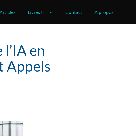
Articles
Livres IT
Contact
À propos
 l’IA en
et Appels