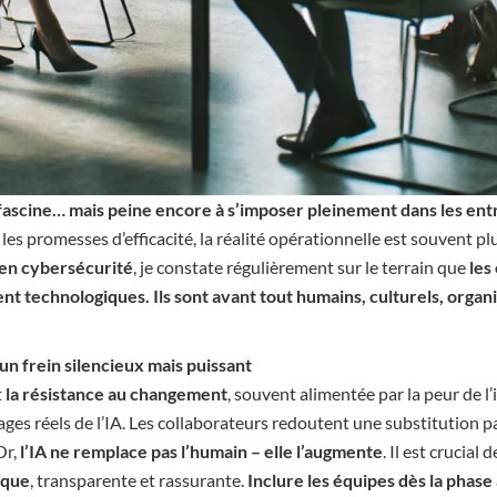
le fascine… mais peine encore à s’imposer pleinement dans les ent
les promesses d’efficacité, la réalité opérationnelle est souvent p
 en cybersécurité
, je constate régulièrement sur le terrain que
les
nt technologiques. Ils sont avant tout humains, culturels, organis
un frein silencieux mais puissant
t
la résistance au changement
, souvent alimentée par la peur de l
ges réels de l’IA. Les collaborateurs redoutent une substitution pa
Or,
l’IA ne remplace pas l’humain – elle l’augmente
. Il est crucial 
ique
, transparente et rassurante.
Inclure les équipes dès la phas