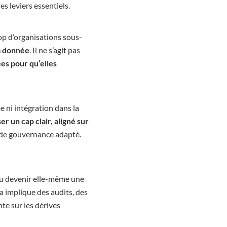
es leviers essentiels.
op d’organisations sous-
a donnée
. Il ne s’agit pas
ées pour qu’elles
 ni intégration dans la
er un cap clair, aligné sur
e de gouvernance adapté.
 ou devenir elle-même une
la implique des audits, des
te sur les dérives