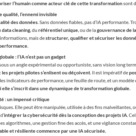
oriser l’humain comme acteur clé de cette transformation
sont d
qualité, l’ennemi invisible
ualité des données
. Sans données fiables, pas d’IA performante. Tr
u
data cleaning
, du
référentiel unique
, ou de la
gouvernance de l
 informations, mais de
structurer, qualifier et sécuriser les donn
 performance
.
obale : l’IA n’est pas un gadget
 sous un angle expérimental ou opportuniste, sans vision long terme
:
les projets pilotes s’enlisent ou déçoivent
. Il est impératif de
pos
 des indicateurs de performance, une feuille de route, et un modèl
si elle s’inscrit dans une dynamique de transformation globale.
té : un impensé critique
sques. Elle peut être manipulée, utilisée à des fins malveillantes,
 d’
intégrer la cybersécurité dès la conception des projets IA
. Ce
es algorithmes, une gestion fine des accès, et une vigilance constan
able et résiliente commence par une IA sécurisée.