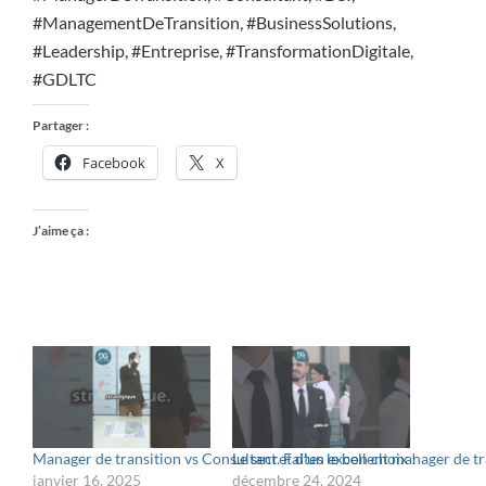
#ManagementDeTransition, #BusinessSolutions,
#Leadership, #Entreprise, #TransformationDigitale,
#GDLTC
Partager :
Facebook
X
J’aime ça :
Manager de transition vs Consultant. Faites le bon choix !
Le secret d’un excellent manager de tr
janvier 16, 2025
décembre 24, 2024