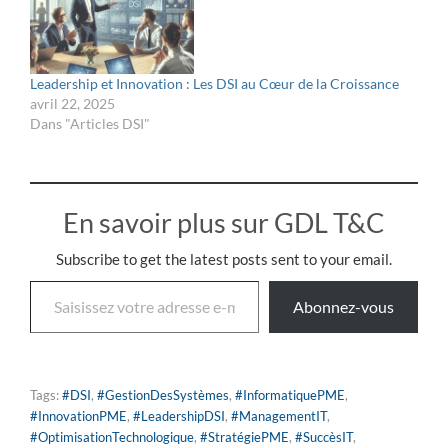
préparée peut
transformer un défi en
opportunité. Avec le livre
Révolution Numérique,
Leadership et Innovation : Les DSI au Cœur de la Croissance
maîtrisez les clés de la
avril 22, 2025
cybersécurité et prenez
Dans "Articles DSI"
une longueur…
En savoir plus sur GDL T&C
Subscribe to get the latest posts sent to your email.
Abonnez-vous
Tags:
#DSI
,
#GestionDesSystèmes
,
#InformatiquePME
,
#InnovationPME
,
#LeadershipDSI
,
#ManagementIT
,
#OptimisationTechnologique
,
#StratégiePME
,
#SuccèsIT
,