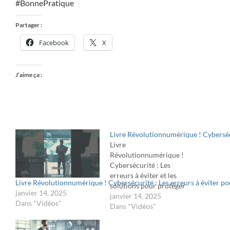
#BonnePratique
Partager :
Facebook
X
J’aime ça :
Livre Révolutionnumérique ! Cybersécu
Livre
Révolutionnumérique !
Cybersécurité : Les
erreurs à éviter et les
Livre Révolutionnumérique ! Cybersécurité : Les erreurs à éviter po
solutions pour protéger
janvier 14, 2025
votre entreprise !Une
janvier 14, 2025
Dans "Vidéos"
cyberattaque peut frapper
Dans "Vidéos"
à tout moment. Découvrez
comment une DSI bien