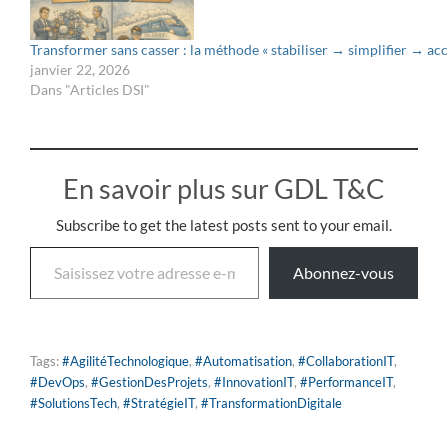
Transformer sans casser : la méthode « stabiliser → simplifier → acc
janvier 22, 2026
Dans "Articles DSI"
En savoir plus sur GDL T&C
Subscribe to get the latest posts sent to your email.
Abonnez-vous
Tags:
#AgilitéTechnologique
,
#Automatisation
,
#CollaborationIT
,
#DevOps
,
#GestionDesProjets
,
#InnovationIT
,
#PerformanceIT
,
#SolutionsTech
,
#StratégieIT
,
#TransformationDigitale