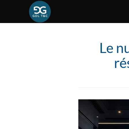
Le nu
ré