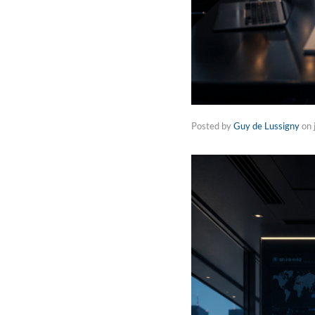
Posted by
Guy de Lussigny
on