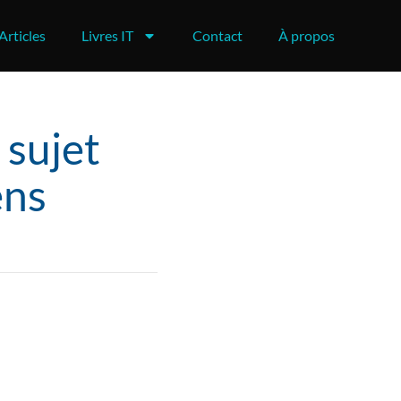
Articles
Livres IT
Contact
À propos
 sujet
ens