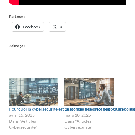
Partager :
Facebook
X
J’aime ça :
Pourquoi la cybersécurité est désormais une priorité pour les consei
La montée des deepfakes : quand l’IA 
avril 15, 2025
mars 18, 2025
Dans "Articles
Dans "Articles
Cybersécurité"
Cybersécurité"