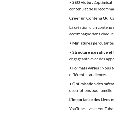
•
SEO vidéo
: L’optimisat
contenu et de le recomma
Créer un Contenu Qui Ca
La création d’un contenu 
accompagne dans chaque ét
•
Miniatures percutante
•
Structure narrative ef
engageante avec des appel
•
Formats variés
: Nous t
différentes audiences.
•
Optimisation des mét
descriptions pour amélior
L’Importance des Lives e
YouTube Live et YouTube S