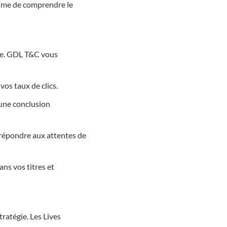
ithme de comprendre le
sie. GDL T&C vous
vos taux de clics.
une conclusion
 répondre aux attentes de
ns vos titres et
ratégie. Les Lives