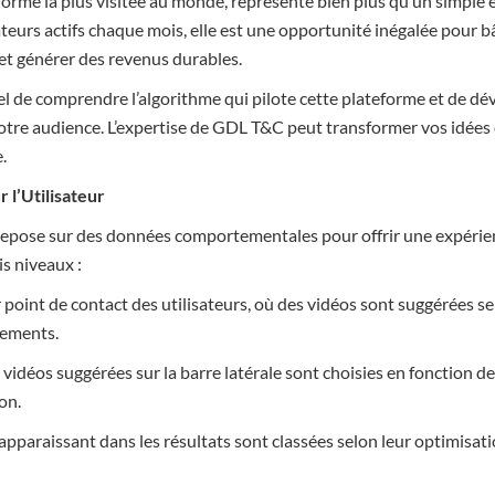
rme la plus visitée au monde, représente bien plus qu’un simple e
sateurs actifs chaque mois, elle est une opportunité inégalée pour
et générer des revenus durables.
tiel de comprendre l’algorithme qui pilote cette plateforme et de d
 votre audience. L’expertise de GDL T&C peut transformer vos idées
.
 l’Utilisateur
repose sur des données comportementales pour offrir une expérien
is niveaux :
 point de contact des utilisateurs, où des vidéos sont suggérées se
nements.
 vidéos suggérées sur la barre latérale sont choisies en fonction de
ion.
 apparaissant dans les résultats sont classées selon leur optimisat