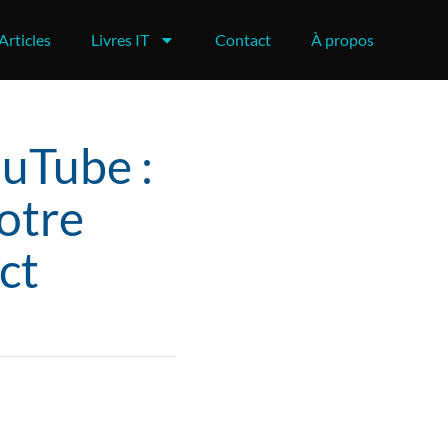
Articles
Livres IT
Contact
À propos
ouTube :
otre
ct