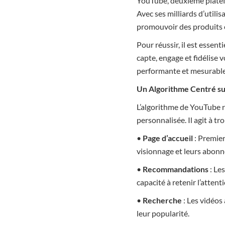
YouTube, deuxième platefo
Avec ses milliards d’utili
promouvoir des produits 
Pour réussir, il est essen
capte, engage et fidélise
performante et mesurable
Un Algorithme Centré sur
L’algorithme de YouTube 
personnalisée. Il agit à tro
•
Page d’accueil
: Premier
visionnage et leurs abon
•
Recommandations
: Les
capacité à retenir l’attent
•
Recherche
: Les vidéos
leur popularité.