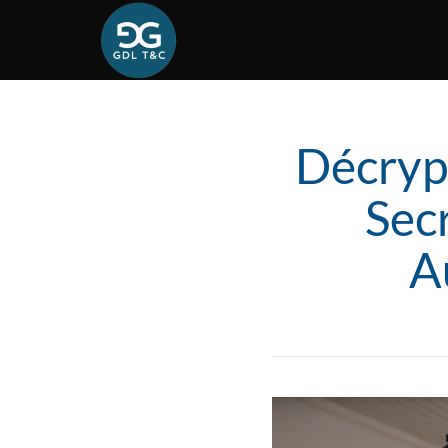
Décrypt
Sec
A