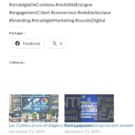
#stratégieDeContenu #visibilitéEnLigne
#engagementClient #conversion #médiasSociaux
#branding #stratégieMarketing #succèsDigital
Partager :
Facebook
X
J’aime ça :
Les 3 piliers d’une stratégie e-media gagnante
Pourquoi une entreprise doit investir d
décembre 13, 2024
décembre 13, 2024