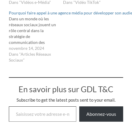
Dans "Vidéos e-Média"
Dans "Vidéo TikTok"
Pourquoi faire appel à une agence média pour développer son audien
Dans un monde où les
réseaux sociaux jouent un
rôle central dans la
stratégie de
communication des
entreprises, il est tentant
novembre 14, 2024
de vouloir tout gérer en
Dans "Articles Réseaux
interne. Cependant, le
Sociaux"
choix de faire appel à une
agence média spécialisée
peut s’avérer être un atout
stratégique majeur pour
En savoir plus sur GDL T&C
maximiser votre impact,
développer…
Subscribe to get the latest posts sent to your email.
Abonnez-vous