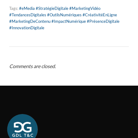
Tags:
#eMedia #StratégieDigitale #MarketingVidéo
#TendancesDigitales #OutilsNumériques #CréativitéEnLigne
#MarketingDeContenu #ImpactNumérique #PrésenceDigitale
#InnovationDigitale
Comments are closed.