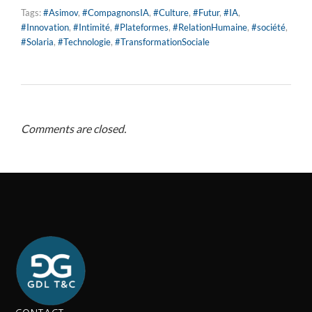
Tags:
#Asimov
,
#CompagnonsIA
,
#Culture
,
#Futur
,
#IA
,
#Innovation
,
#Intimité
,
#Plateformes
,
#RelationHumaine
,
#société
,
#Solaria
,
#Technologie
,
#TransformationSociale
Comments are closed.