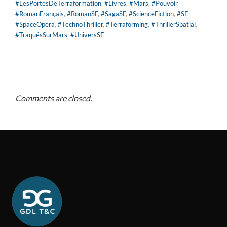
#LesPortesDeTerraformation
,
#Livres
,
#Mars
,
#Pouvoir
,
#RomanFrançais
,
#RomanSF
,
#SagaSF
,
#ScienceFiction
,
#SF
,
#SpaceOpera
,
#TechnoThriller
,
#Terraforming
,
#ThrillerSpatial
,
#TraquésSurMars
,
#UniversSF
Comments are closed.