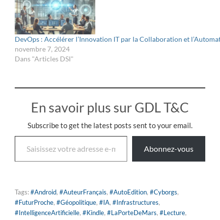
DevOps : Accélérer l’Innovation IT par la Collaboration et l’Automa
novembre 7, 2024
Dans "Articles DSI"
En savoir plus sur GDL T&C
Subscribe to get the latest posts sent to your email.
Abonnez-vous
Tags:
#Android
,
#AuteurFrançais
,
#AutoEdition
,
#Cyborgs
,
#FuturProche
,
#Géopolitique
,
#IA
,
#Infrastructures
,
#IntelligenceArtificielle
,
#Kindle
,
#LaPorteDeMars
,
#Lecture
,